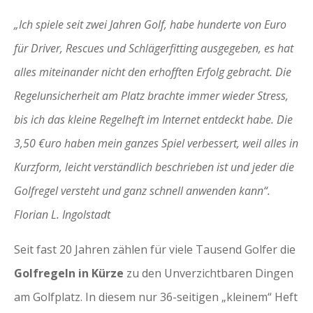
„Ich spiele seit zwei Jahren Golf, habe hunderte von Euro
für Driver, Rescues und Schlägerfitting ausgegeben, es hat
alles miteinander nicht den erhofften Erfolg gebracht. Die
Regelunsicherheit am Platz brachte immer wieder Stress,
bis ich das kleine Regelheft im Internet entdeckt habe. Die
3,50 €uro haben mein ganzes Spiel verbessert, weil alles in
Kurzform, leicht verständlich beschrieben ist und jeder die
Golfregel versteht und ganz schnell anwenden kann“.
Florian L. Ingolstadt
Seit fast 20 Jahren zählen für viele Tausend Golfer die
Golfregeln in Kürze
zu den Unverzichtbaren Dingen
am Golfplatz. In diesem nur 36-seitigen „kleinem“ Heft