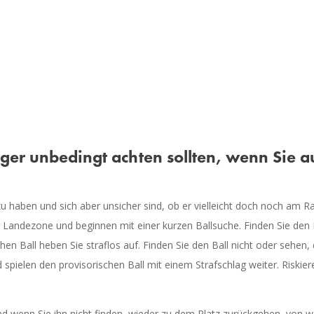
er unbedingt achten sollten, wenn Sie a
 haben und sich aber unsicher sind, ob er vielleicht doch noch am Ra
 Landezone und beginnen mit einer kurzen Ballsuche. Finden Sie den B
chen Ball heben Sie straflos auf. Finden Sie den Ball nicht oder sehen
nd spielen den provisorischen Ball mit einem Strafschlag weiter. Risk
d wenn Sie ihn nicht finden, wieder zu dem Platz zurückgehen, von w