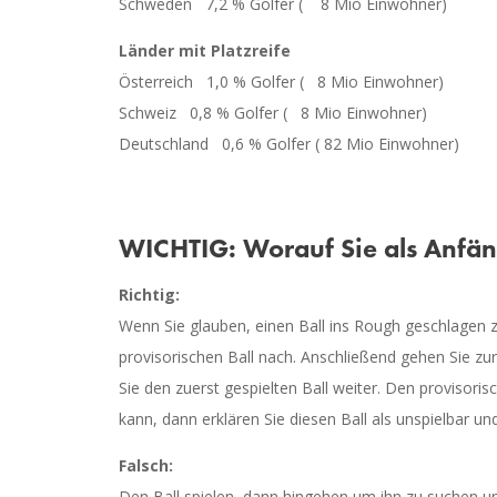
Schweden
7,2 % Golfer (
8 Mio Einwohner)
Länder mit Platzreife
Österreich
1,0 % Golfer (
8 Mio Einwohner)
Schweiz
0,8 % Golfer (
8 Mio Einwohner)
Deutschland
0,6 % Golfer ( 82 Mio Einwohner)
WICHTIG: Worauf Sie als Anfäng
Richtig:
Wenn Sie glauben, einen Ball ins Rough geschlagen zu
provisorischen Ball nach. Anschließend gehen Sie zur
Sie den zuerst gespielten Ball weiter. Den provisoris
kann, dann erklären Sie diesen Ball als unspielbar u
Falsch:
Den Ball spielen, dann hingehen um ihn zu suchen un