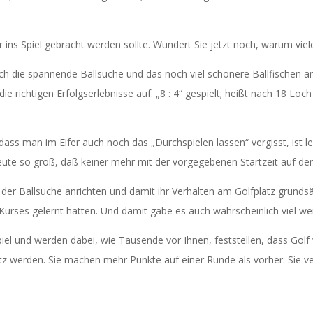
der ins Spiel gebracht werden sollte. Wundert Sie jetzt noch, warum v
h die spannende Ballsuche und das noch viel schönere Ballfischen ang
ichtigen Erfolgserlebnisse auf. „8 : 4“ gespielt; heißt nach 18 Loch
dass man im Eifer auch noch das „Durchspielen lassen“ vergisst, ist l
eute so groß, daß keiner mehr mit der vorgegebenen Startzeit auf de
 der Ballsuche anrichten und damit ihr Verhalten am Golfplatz grunds
e Kurses gelernt hätten. Und damit gäbe es auch wahrscheinlich viel 
Spiel und werden dabei, wie Tausende vor Ihnen, feststellen, dass Go
tz werden. Sie machen mehr Punkte auf einer Runde als vorher. Sie ve