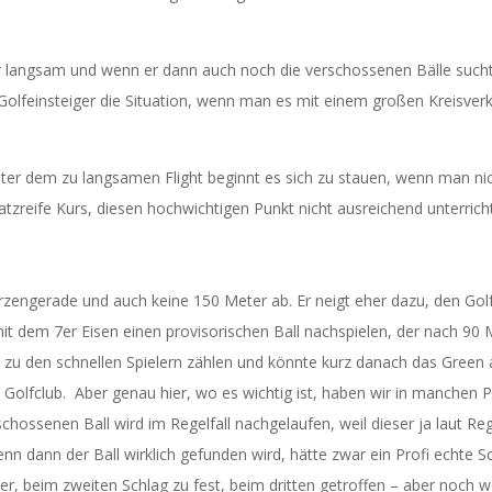
hr langsam und wenn er dann auch noch die verschossenen Bälle sucht, 
in Golfeinsteiger die Situation, wenn man es mit einem großen Kreisve
er dem zu langsamen Flight beginnt es sich zu stauen, wenn man nicht 
atzreife Kurs, diesen hochwichtigen Punkt nicht ausreichend unterricht
 kerzengerade und auch keine 150 Meter ab. Er neigt eher dazu, den Go
t dem 7er Eisen einen provisorischen Ball nachspielen, der nach 90 
 zu den schnellen Spielern zählen und könnte kurz danach das Green a
 Golfclub.
Aber genau hier, wo es wichtig ist, haben wir in manchen P
chossenen Ball wird im Regelfall nachgelaufen, weil dieser ja laut Re
nn dann der Ball wirklich gefunden wird, hätte zwar ein Profi echte 
er, beim zweiten Schlag zu fest, beim dritten getroffen – aber noch