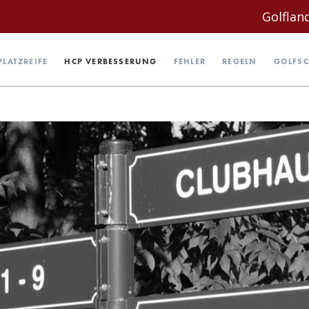
GolflandCard: 50 % 
PLATZREIFE
HCP VERBESSERUNG
FEHLER
REGELN
GOLFS