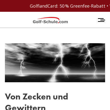
GolflandCard: 50 % Greenfee-Rabatt • We
Von Zecken und
Gewittern