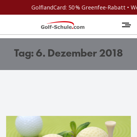
GolflandCard: 50 % Greenfee-Rabatt • Welcome
Tag: 6. Dezember 2018